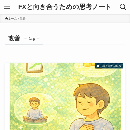
FXと向き合うための思考ノート
ホーム
改善
改善
– tag –
しゅんぱちの日常