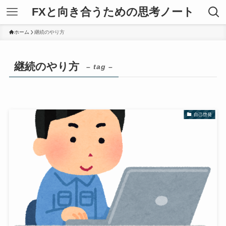
FXと向き合うための思考ノート
ホーム
継続のやり方
継続のやり方
– tag –
自己啓発