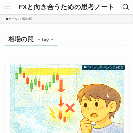
FXと向き合うための思考ノート
ホーム
相場の罠
相場の罠
– tag –
FXトレーダーのメンタル管理