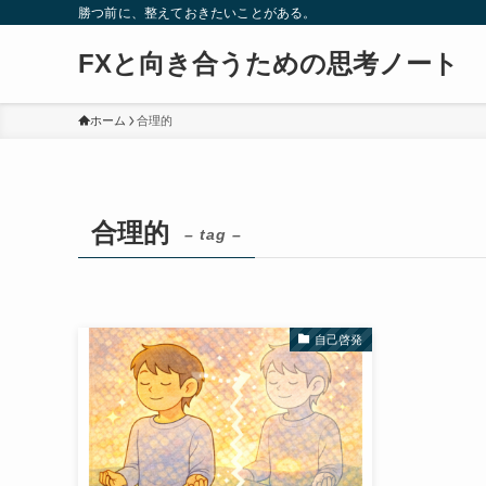
勝つ前に、整えておきたいことがある。
FXと向き合うための思考ノート
ホーム
合理的
合理的
– tag –
自己啓発