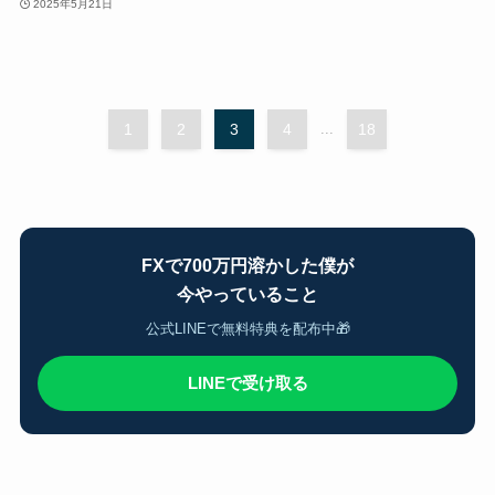
2025年5月21日
1
2
3
4
...
18
FXで700万円溶かした僕が
今やっていること
公式LINEで無料特典を配布中🎁
LINEで受け取る